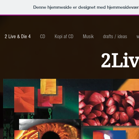
Denne hjemmeside er designet med hjemmesideværk
2 Live & Die 4
CD
Kopi af CD
Musik
drafts / ideas
w
2Li